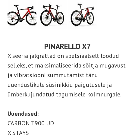
PINARELLO X7
X seeria jalgrattad on spetsiaalselt loodud
selleks, et maksimaliseerida sõitja mugavust
ja vibratsiooni summutamist tänu
uuenduslikule süsinikkiu paigutusele ja
ümberkujundatud tagumisele kolmnurgale.
Uuendused:
CARBON T900 UD
X STAYS