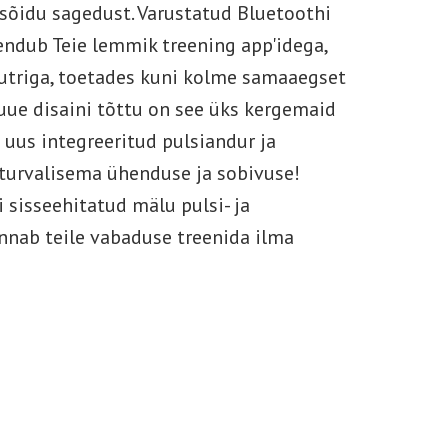
asõidu sagedust. Varustatud Bluetoothi
endub Teie lemmik treening app'idega,
utriga, toetades kuni kolme samaaegset
uue disaini tõttu on see üks kergemaid
 uus integreeritud pulsiandur ja
 turvalisema ühenduse ja sobivuse!
i sisseehitatud mälu pulsi- ja
nnab teile vabaduse treenida ilma