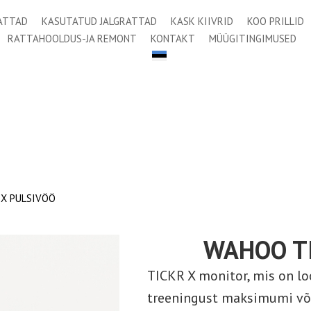
ATTAD
KASUTATUD JALGRATTAD
KASK KIIVRID
KOO PRILLID
RATTAHOOLDUS-JA REMONT
KONTAKT
MÜÜGITINGIMUSED
X PULSIVÖÖ
WAHOO TI
TICKR X monitor, mis on loo
treeningust maksimumi võtta