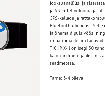
jooksuanalüüsi ja siseratt
ja ANT+ tehnoloogiaga, üh
GPS-kellade ja rattakompu
Bluetooth-ühendust. Selle 
ja õhemaid pulsivöösi ning
rinnarihma disain tagavad
TICKR X-il on isegi 50 tund
kaloriandmete jaoks, mis a
seadmeteta.
Tarne: 3-4 päeva