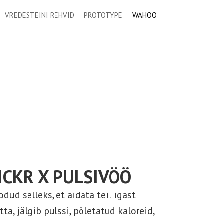
VREDESTEINI REHVID
PROTOTYPE
WAHOO
CKR X PULSIVÖÖ
dud selleks, et aidata teil igast
, jälgib pulssi, põletatud kaloreid,